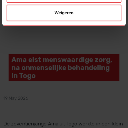
Weigeren
Ama eist menswaardige zorg,
na onmenselijke behandeling
in Togo
19 May 2026
De zeventienjarige Ama uit Togo werkte in een klein