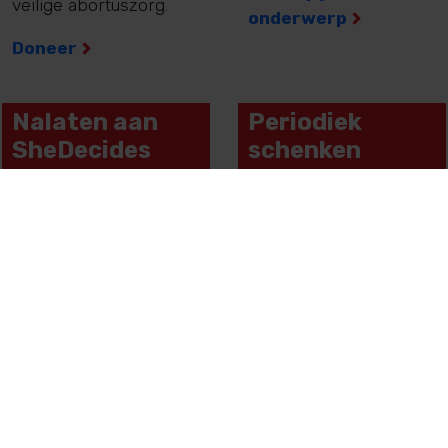
veilige abortuszorg.
onderwerp
Doneer
Nalaten aan
Periodiek
SheDecides
schenken
Help vrouwen en
Wist je dat je
meisjes zelf te
belastingvoordeel
beslissen over hun lijf
krijgt als je ervoor kiest
en hun leven.
om je donatie voor
minimaal 5 jaar vast te
Lees meer
leggen?
Lees meer
Spreek je uit
Blijf op de