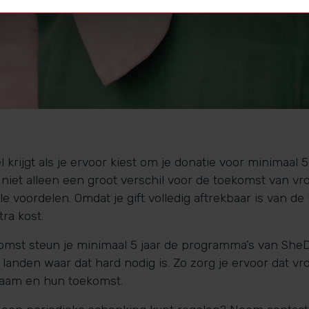
l krijgt als je ervoor kiest om je donatie voor minimaal 
niet alleen een groot verschil voor de toekomst van v
le voordelen. Omdat je gift volledig aftrekbaar is van de
tra kost.
st steun je minimaal 5 jaar de programma’s van SheDec
 landen waar dat hard nodig is. Zo zorg je ervoor dat v
chaam en hun toekomst.