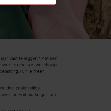
5 jaar vast te leggen? Met een
rouwen en meisjes wereldwijd,
 belasting, kun je méér
ides, zoals veilige
rouwen de vrijheid krijgen om