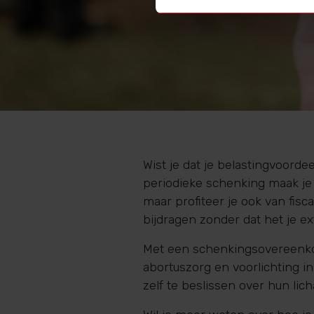
Wist je dat je belastingvoordee
periodieke schenking maak je 
maar profiteer je ook van fisca
bijdragen zonder dat het je ex
Met een schenkingsovereenkom
abortuszorg en voorlichting in
zelf te beslissen over hun li