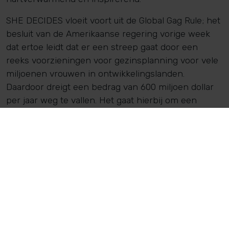
SHE DECIDES vloeit voort uit de Global Gag Rule; het
besluit van de Amerikaanse regering vorige week
dat ertoe leidt dat er een streep gaat door een
reeks voorzieningen voor gezinsplanning voor vele
miljoenen vrouwen in ontwikkelingslanden.
Daardoor dreigt een bedrag van 600 miljoen dollar
per jaar weg te vallen. Het gaat hierbij om een
breed pakket: seksuele voorlichting, anti conceptie,
verloskundige zorg en veilige abortus voor vrouwen
die daartoe genoodzaakt zijn. ‘Daardoor ontstaat een
enorm gat. Dat kan alleen gedicht kan worden als er
stevige internationale respons komt. Van zowel
regeringen, hulporganisaties, particuliere
organisaties als burgers. Om te voorkomen dat
vrouwen en meisjes in de steek worden gelaten.
Want ook zij moeten zelf kunnen beslissen of ze