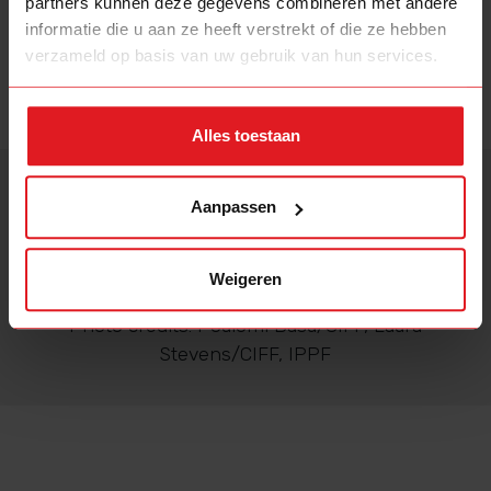
partners kunnen deze gegevens combineren met andere
Roe v. Wade: de VS schaft
informatie die u aan ze heeft verstrekt of die ze hebben
abortusrecht af
verzameld op basis van uw gebruik van hun services.
Alles toestaan
Beheerd door
Volg ons op
Aanpassen
Weigeren
shedecides@rutgers.nl
Privacy statement
Photo credits: Poulomi Basu/CIFF, Laura
Stevens/CIFF, IPPF