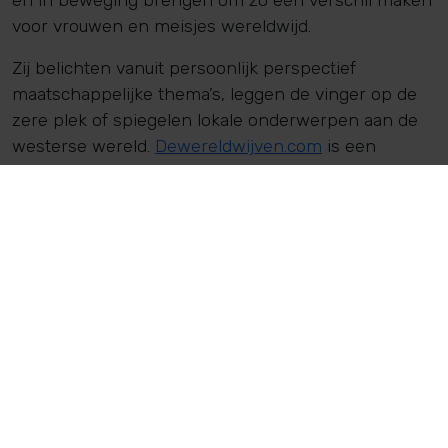
en in beweging brengen om zo een verschil maken
voor vrouwen en meisjes wereldwijd.
Zij belichten vanuit persoonlijk perspectief
maatschappelijke thema’s, leggen de vinger op de
zere plek of spiegelen lokale onderwerpen aan de
westerse wereld.
Dewereldwijven.com
is een
platform waar persoonlijke, ontroerende,
avontuurlijke en soms schrijnende verhalen van
vrouwen en meisjes een podium krijgen.
Wat is SheDecides?
SheDecides is een wereldwijde politieke beweging
opgericht na de Amerikaanse verkiezingen in 2017
door toenmalig minister Liliane Ploumen in
samenwerking met Rutgers. Deze organisatie is
zeer actief binnen de SheDecides-beweging