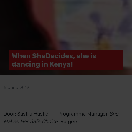
When SheDecides, she is
dancing in Kenya!
6 June 2019
Door: Saskia Husken – Programma Manager
She
Makes Her Safe Choice,
Rutgers