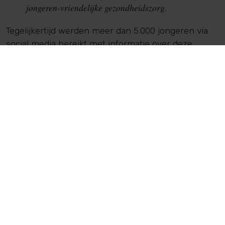
jongeren-vriendelijke gezondheidszorg.
Tegelijkertijd werden meer dan 5.000 jongeren via
social media bereikt met informatie over deze
onderwerpen. Naast een groot aantal jonge
activisten waren er veel NGOs en onderzoekers op
de conferentie, en RHNK had ervoor gezorgd dat er
uit elk van de 47 districten minstens 1
dienstverlener deelnam.